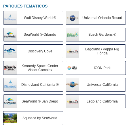
PARQUES TEMÁTICOS
Restaurante Camila's Orlando
Walt Disney World ®
Universal Orlando Resort
Walt Disney World - Mickey's Not-So-Scary Halloween Party
SeaWorld ® Orlando
Busch Gardens ®
Beach Park - Ingresso Aqua Park 1 dia
Legoland / Peppa Pig
Discovery Cove
Flórida
Discovery Cove
Kennedy Space Center
ICON Park
Visitor Complex
Cirque du Soleil | Drawn to Life - Disney - 20:00 hrs
Disneyland Califórnia ®
Universal Califórnia
Walt Disney World
SeaWorld ® San Diego
Legoland Califórnia
Universal Halloween
Aquatica by SeaWorld