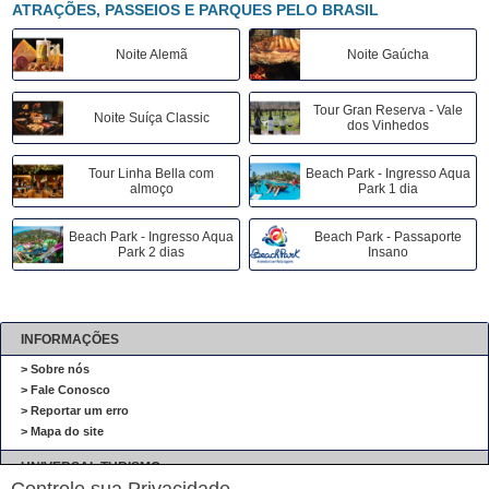
ATRAÇÕES, PASSEIOS E PARQUES PELO BRASIL
Noite Alemã
Noite Gaúcha
Tour Gran Reserva - Vale
Noite Suíça Classic
dos Vinhedos
Tour Linha Bella com
Beach Park - Ingresso Aqua
almoço
Park 1 dia
Beach Park - Ingresso Aqua
Beach Park - Passaporte
Park 2 dias
Insano
INFORMAÇÕES
> Sobre nós
> Fale Conosco
> Reportar um erro
> Mapa do site
UNIVERSAL TURISMO