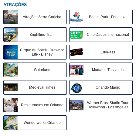
ATRAÇÕES
Atrações Serra Gaúcha
Beach Park - Fortaleza
Brightline Train
Chip Dados Internacional
Cirque du Soleil | Drawn to
CityPass
Life - Disney
Gatorland
Madame Tussauds
Medieval Times
Orlando Magic
Warner Bros. Studio Tour
Restaurantes em Orlando
Hollywood - Los Angeles
Wonderworks Orlando